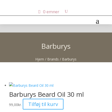
0 emner
Barburys
Hjem
/ Brands / Barburys
Barburys Beard Oil 30 ml
Tilføj til kurv
99,00
kr.