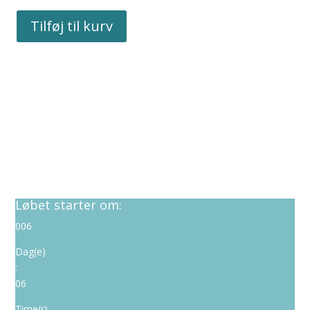
Tilføj til kurv
Løbet starter om:
006
Dag(e)
:
06
Time(r)