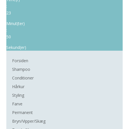
:
23
Minut(ter)
:
50
Sekund(er)
Forsiden
Shampoo
Conditioner
Hårkur
Styling
Farve
Permanent
Bryn/Vipper/Skæg