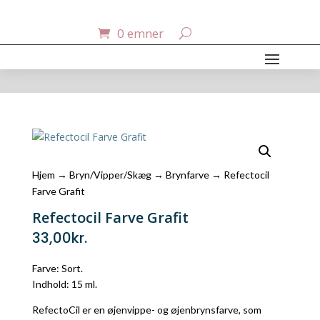
0 emner
Hjem
→
Bryn/Vipper/Skæg
→
Brynfarve
→ Refectocil
Farve Grafit
Refectocil Farve Grafit
33,00
kr.
Farve: Sort.
Indhold: 15 ml.
RefectoCil er en øjenvippe- og øjenbrynsfarve, som