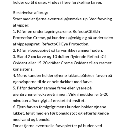
holder op til 6 uger. Findes i flere forskellige farver.
Beskrivelse af brug:
Start med at fjerne eventuel øjenmake-up. Ved farvning
af vipper:
1. Påfør en underlægningscreme, RefectoCil Skin
Protection Creme, på kundens øjenlåg og på undersiden
af vippepapiret, RefectoCil Eye Protection.
2. Påfør vippepapiret så farven ikke rammer huden.
3. Bland 2 cm farve og 10 dråber flydende RefectoCil
Oxidant eller 15-20 dråber Creme Oxidant til en cremet
konsistens.
4. Mens kunden holder øjnene lukket, påføres farven på
øjenvipperne til de er helt dækket med farve.
5. Påfør derefter samme farve eller lysere på
øjenbrynene i vokseretningen. Virkningstiden er 5-20
minutter afhængigt af ønsket intensitet.
6. Fjern farven forsigtigt mens kunden holder øjnene
lukket, først med en tør bomuldstot og efterfølgende
med vand og bomuld.
For at fjerne eventuelle farvepletter på huden ved