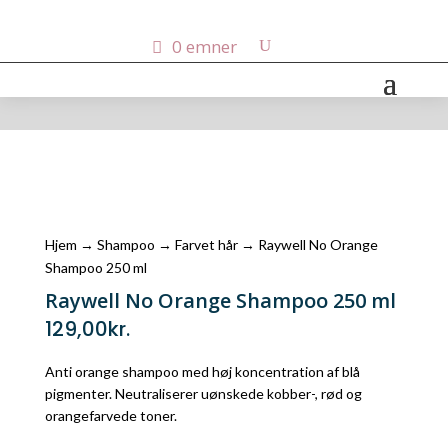
0 emner
Hjem
→
Shampoo
→
Farvet hår
→ Raywell No Orange
Shampoo 250 ml
Raywell No Orange Shampoo 250 ml
129,00
kr.
Anti orange shampoo med høj koncentration af blå
pigmenter. Neutraliserer uønskede kobber-, rød og
orangefarvede toner.