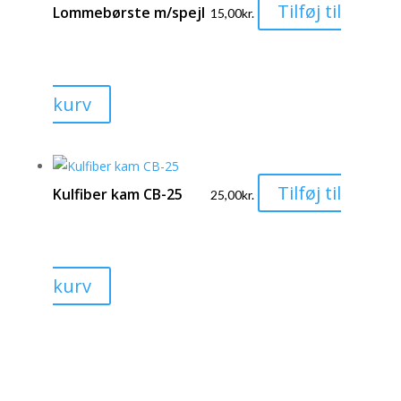
Tilføj til
varianter.
Lommebørste m/spejl
15,00
kr.
Mulighederne
kan
vælges
kurv
på
varesiden
Tilføj til
Kulfiber kam CB-25
25,00
kr.
kurv