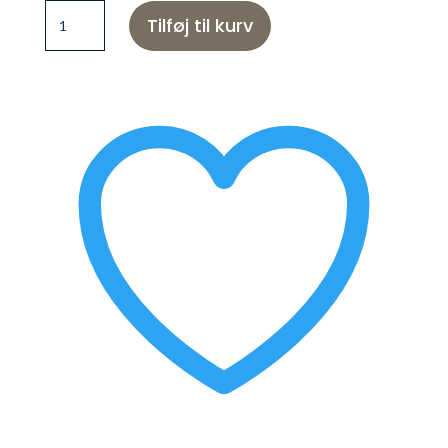
Raywell
Tilføj til kurv
No
Orange
Shampoo
250
ml
antal