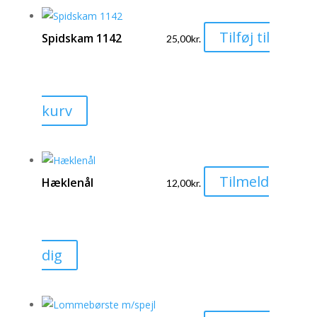
Tilføj til
Spidskam 1142
25,00
kr.
kurv
Tilmeld
Hæklenål
12,00
kr.
Dette
dig
vare
har
flere