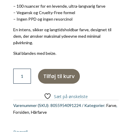
– 100 nuancer for en levende, ultra-langvarig farve
– Vegansk og Cruelty-Free formel
– Ingen PPD og ingen resorcinol
En intens, sikker og langtidsholdbar farve, designet til
dem, der ønsker maksimal ydeevne med minimal
påvirkning.
Skal blandes med beize.
Raywell
Tilføj til kurv
Eterna
4,88.
100
Sæt på ønskeliste
ml
antal
Varenummer (SKU):
8055954091224
Kategorier:
Farve
,
Forsiden
,
Hårfarve
Raywell